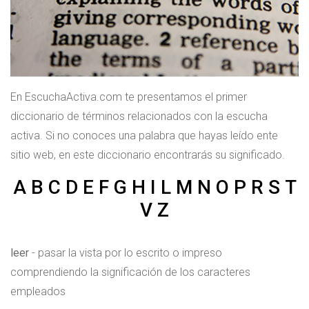
En EscuchaActiva.com te presentamos el primer
diccionario de términos relacionados con la escucha
activa. Si no conoces una palabra que hayas leído ente
sitio web, en este diccionario encontrarás su significado.
A
B
C
D
E
F
G
H
I
L
M
N
O
P
R
S
T
V
Z
leer
- pasar la vista por lo escrito o impreso
comprendiendo la significación de los caracteres
empleados