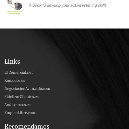
A book to develop your active listening skills
Links
El Comercial.net
Komodos.es
NegociacionAvanzada.com
FidelizarClientes.es
Audiocursos.es
EmpleoLibre.com
Recomendamos