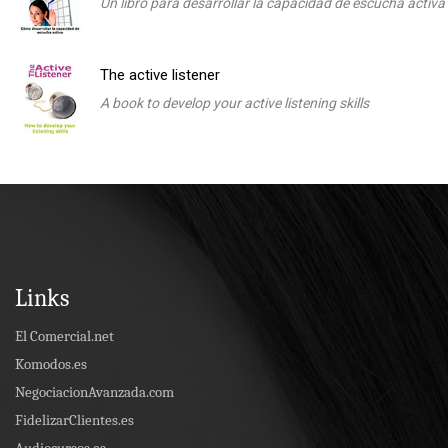
Un libro para desarrollar la capacidad de escucha activa
The active listener
A book to develop your active listening skills
Links
El Comercial.net
Komodos.es
NegociacionAvanzada.com
FidelizarClientes.es